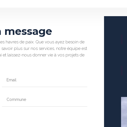
n message
les havres de paix. Que vous ayez besoin de
 savoir plus sur nos services, notre équipe est
 et laissez-nous donner vie à vos projets de