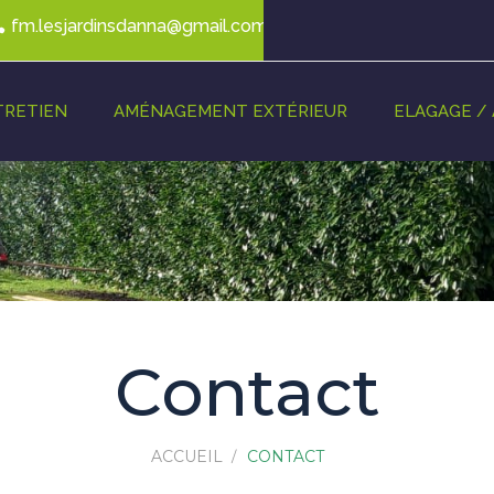
fm.lesjardinsdanna@gmail.com
TRETIEN
AMÉNAGEMENT EXTÉRIEUR
ELAGAGE /
Contact
ACCUEIL
CONTACT