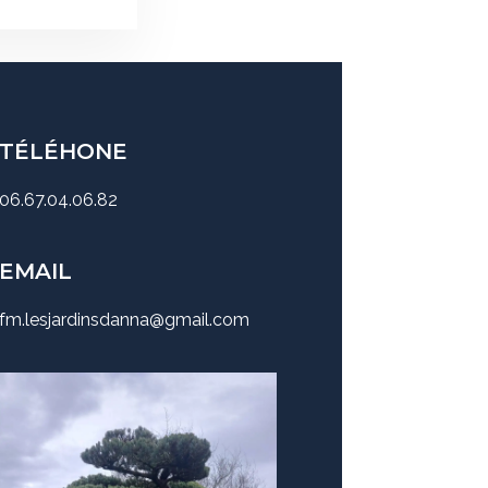
TÉLÉHONE
06.67.04.06.82
EMAIL
fm.lesjardinsdanna@gmail.com